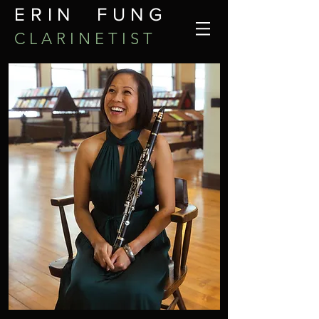
ERIN FUNG
C L A R I N E T I S T